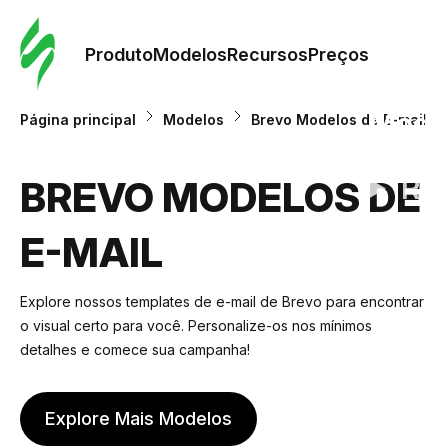
Pedid
Mode
Produto
Modelos
Recursos
Preços
Mode
Página principal
Modelos
Brevo Modelos de E-mail
Re
BREVO MODELOS DE
E-MAIL
Preç
Explore nossos templates de e-mail de Brevo para encontrar
o visual certo para você. Personalize-os nos mínimos
detalhes e comece sua campanha!
Explore Mais Modelos