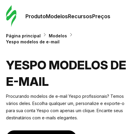
Pedid
Mode
Produto
Modelos
Recursos
Preços
Mode
Página principal
Modelos
Yespo modelos de e-mail
Re
YESPO MODELOS DE
Preç
E-MAIL
Procurando modelos de e-mail Yespo profissionais? Temos
vários deles. Escolha qualquer um, personalize e exporte-o
para sua conta Yespo com apenas um clique. Encante seus
destinatários com e-mails elegantes.