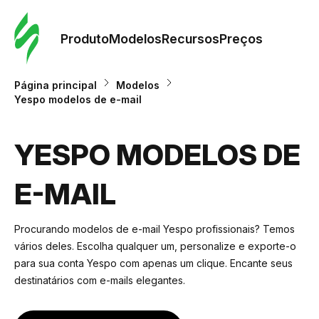
Pedid
Mode
Produto
Modelos
Recursos
Preços
Mode
Página principal
Modelos
Yespo modelos de e-mail
Re
YESPO MODELOS DE
Preç
E-MAIL
Procurando modelos de e-mail Yespo profissionais? Temos
vários deles. Escolha qualquer um, personalize e exporte-o
para sua conta Yespo com apenas um clique. Encante seus
destinatários com e-mails elegantes.