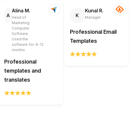
Alina M.
Kunal R.
A
K
Head of
Manager
Marketing
Computer
Professional Email
Software
Used the
Templates
software for: 6-12
months
Professional
templates and
translates