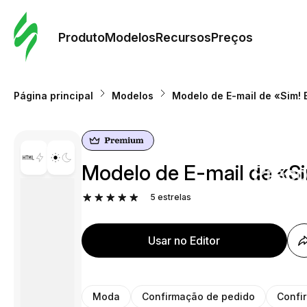
Pedid
Mode
Produto
Modelos
Recursos
Preços
Mode
Página principal
Modelos
Modelo de E-mail de «Sim! 
Re
Modelo de E-mail de «Si
Preç
5
estrelas
Usar no Editor
Moda
Confirmação de pedido
Confi