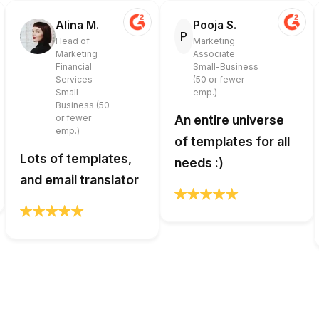
Alina M.
Pooja S.
P
Head of
Marketing
Marketing
Associate
Financial
Small-Business
Services
(50 or fewer
Small-
emp.)
Business (50
or fewer
An entire universe
emp.)
of templates for all
Lots of templates,
needs :)
and email translator