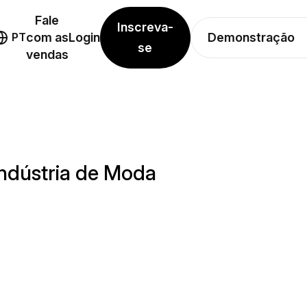
Fale
Inscreva-
Demonstração
PT
com as
Login
se
vendas
indústria de Moda