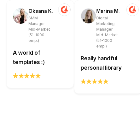
Oksana K.
Marina M.
SMM
Digital
Manager
Marketing
Mid-Market
Manager
(51-1000
Mid-Market
emp.)
(51-1000
emp.)
A world of
Really handful
templates :)
personal library