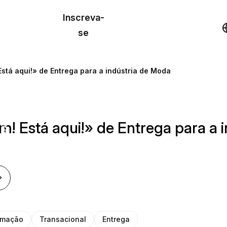
o de
Inscreva-
lo
Demonstração
se
los
Está aqui!» de Entrega para a indústria de Moda
cursos
m! Está aqui!» de Entrega para a 
os
rmação
Transacional
Entrega