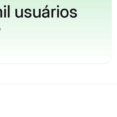
il usuários
o