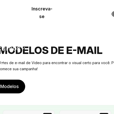
o de
Inscreva-
lo
Demonstração
se
los
cursos
 MODELOS DE E-MAIL
os
ates de e-mail de Video para encontrar o visual certo para você. 
 comece sua campanha!
 Modelos