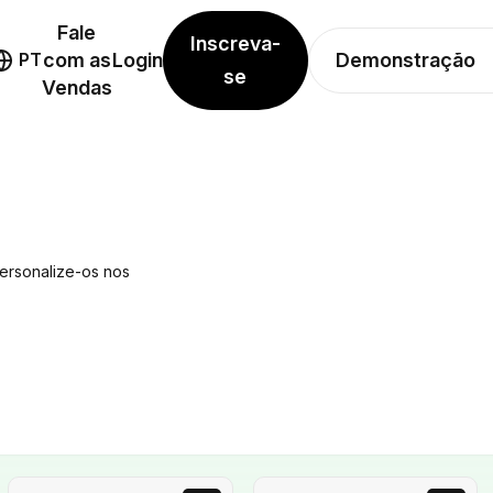
Fale
Inscreva-
Demonstração
PT
com as
Login
se
Vendas
Personalize-os nos