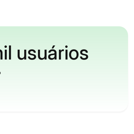
il usuários
o