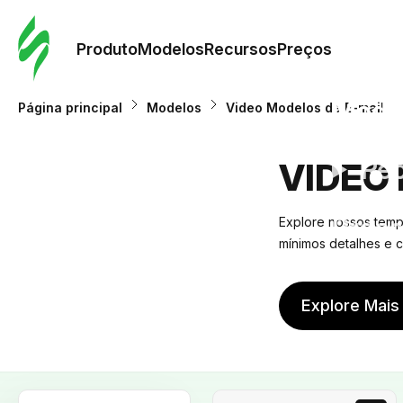
Pedid
Mode
Produto
Modelos
Recursos
Preços
Mode
Página principal
Modelos
Video Modelos de E-mail
Re
VIDEO
Preç
Explore nossos templ
mínimos detalhes e
Explore Mais