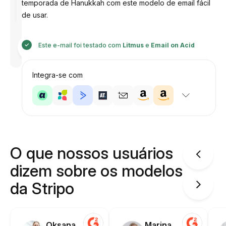
temporada de Hanukkah com este modelo de email fácil
de usar.
Desenhado
Este e-mail foi testado com
Litmus
e
Email on Acid
por
Anastasiia
Integra-se com
O que nossos usuários
dizem sobre os modelos
da Stripo
Oksana
Marina