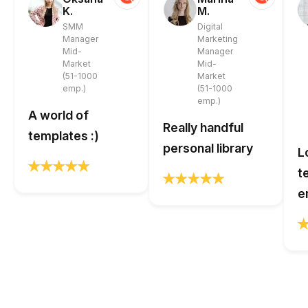
K.
M.
SMM
Digital
Manager
Marketing
Mid-
Manager
Market
Mid-
(51-1000
Market
emp.)
(51-1000
emp.)
A world of
Really handful
templates :)
personal library
L
t
e