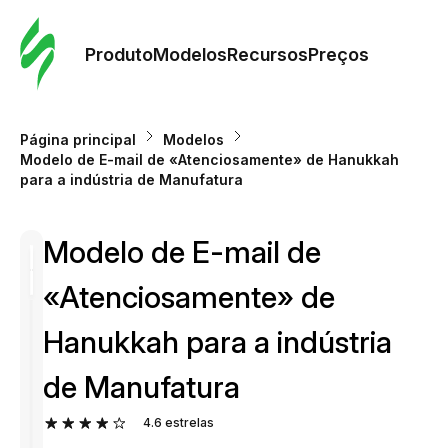
Pedid
Mode
Produto
Modelos
Recursos
Preços
Mode
Página principal
Modelos
Modelo de E-mail de «Atenciosamente» de Hanukkah
Re
para a indústria de Manufatura
Modelo de E-mail de
Preç
«Atenciosamente» de
Hanukkah para a indústria
de Manufatura
4.6
estrelas