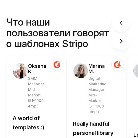
Что наши
пользователи говорят
о шаблонах Stripo
Oksana
Marina
K.
M.
SMM
Digital
Manager
Marketing
Mid-
Manager
Market
Mid-
(51-1000
Market
emp.)
(51-1000
emp.)
A world of
Really handful
templates :)
personal library
L