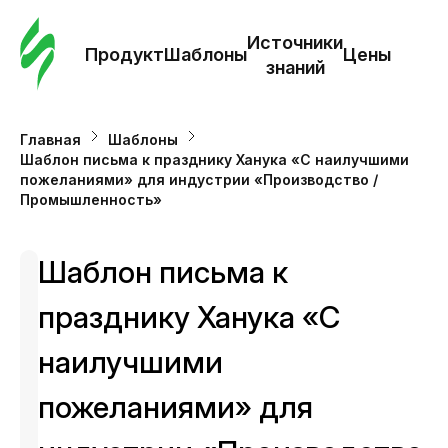
Зак
шаб
Источники
Продукт
Шаблоны
Цены
знаний
Ша
Главная
Шаблоны
Шаблон письма к празднику Ханука «С наилучшими
И
пожеланиями» для индустрии «Производство /
з
Промышленность»
Це
Шаблон письма к
празднику Ханука «С
наилучшими
пожеланиями» для