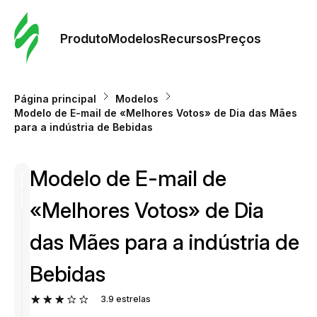
Pedid
Mode
Produto
Modelos
Recursos
Preços
Mode
Página principal
Modelos
Modelo de E-mail de «Melhores Votos» de Dia das Mães
Re
para a indústria de Bebidas
Modelo de E-mail de
Preç
«Melhores Votos» de Dia
das Mães para a indústria de
Bebidas
3.9
estrelas