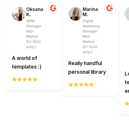
Oksana
Marina
K.
M.
SMM
Digital
Manager
Marketing
Mid-
Manager
Market
Mid-
(51-1000
Market
emp.)
(51-1000
emp.)
A world of
Really handful
templates :)
personal library
L
t
e