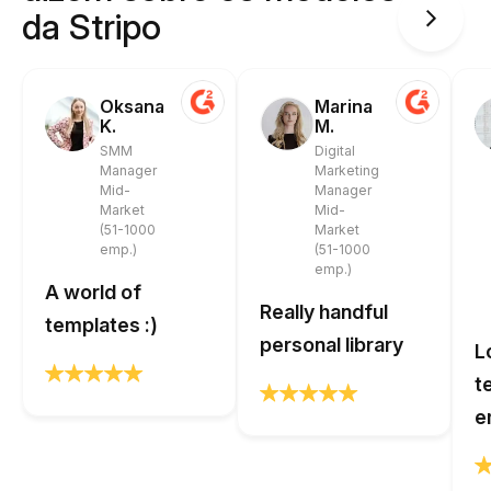
da Stripo
Oksana
Marina
K.
M.
SMM
Digital
Manager
Marketing
Mid-
Manager
Market
Mid-
(51-1000
Market
emp.)
(51-1000
emp.)
A world of
Really handful
templates :)
personal library
L
t
e