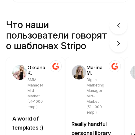
Что наши
пользователи говорят
о шаблонах Stripo
Oksana
Marina
K.
M.
SMM
Digital
Manager
Marketing
Mid-
Manager
Market
Mid-
(51-1000
Market
emp.)
(51-1000
emp.)
A world of
Really handful
templates :)
personal library
L