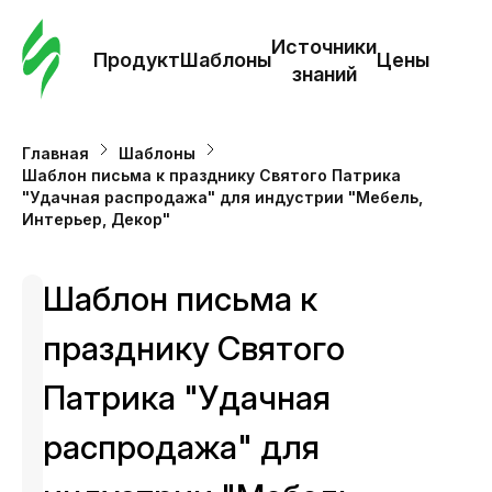
Зак
шаб
Источники
Продукт
Шаблоны
Цены
знаний
Ша
Главная
Шаблоны
Шаблон письма к празднику Святого Патрика
И
"Удачная распродажа" для индустрии "Мебель,
з
Интерьер, Декор"
Це
Шаблон письма к
празднику Святого
Патрика "Удачная
распродажа" для