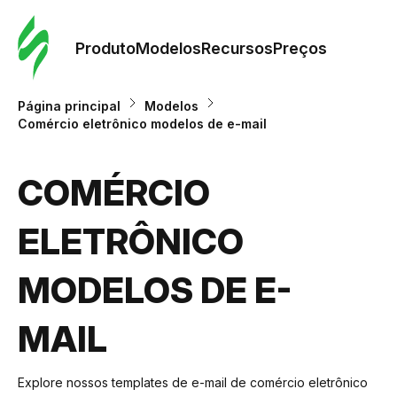
Pedid
Mode
Produto
Modelos
Recursos
Preços
Mode
Página principal
Modelos
Comércio eletrônico modelos de e-mail
Re
COMÉRCIO
Preç
ELETRÔNICO
MODELOS DE E-
MAIL
Explore nossos templates de e-mail de comércio eletrônico