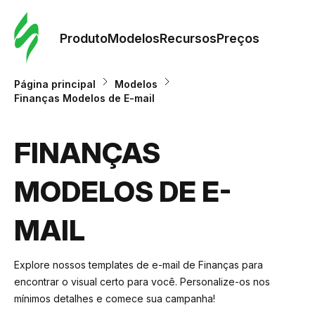
Pedid
Mode
Produto
Modelos
Recursos
Preços
Mode
Página principal
Modelos
Finanças Modelos de E-mail
Re
FINANÇAS
Preç
MODELOS DE E-
MAIL
Explore nossos templates de e-mail de Finanças para
encontrar o visual certo para você. Personalize-os nos
mínimos detalhes e comece sua campanha!