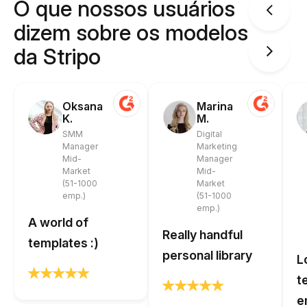
O que nossos usuários
dizem sobre os modelos
da Stripo
Oksana
Marina
K.
M.
SMM
Digital
Manager
Marketing
Mid-
Manager
Market
Mid-
(51-1000
Market
emp.)
(51-1000
emp.)
A world of
Really handful
templates :)
personal library
L
t
e