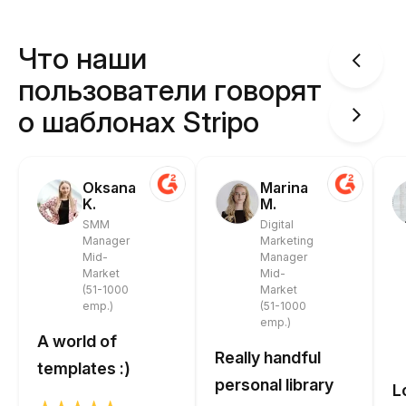
Что наши
пользователи говорят
о шаблонах Stripo
Oksana
Marina
K.
M.
SMM
Digital
Manager
Marketing
Mid-
Manager
Market
Mid-
(51-1000
Market
emp.)
(51-1000
emp.)
A world of
Really handful
templates :)
personal library
L