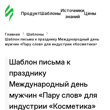
Зак
шаб
Источники
Продукт
Шаблоны
Цены
знаний
Ша
Главная
Шаблоны
Шаблон письма к празднику Международный день
И
мужчин «Пару слов» для индустрии «Косметика»
з
Шаблон письма к
Це
празднику
Международный день
мужчин «Пару слов» для
индустрии «Косметика»