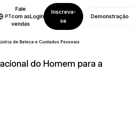
Fale
Inscreva-
Demonstração
PT
com as
Login
se
vendas
ústria de Beleza e Cuidados Pessoais
rnacional do Homem para a