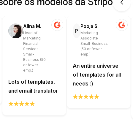
sobre os modelos da Stripo
Alina M.
Pooja S.
P
Head of
Marketing
Marketing
Associate
Financial
Small-Business
Services
(50 or fewer
Small-
emp.)
Business (50
or fewer
An entire universe
emp.)
of templates for all
Lots of templates,
needs :)
and email translator