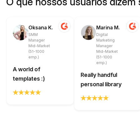
O que nossos usuários dizem 
Oksana K.
Marina M.
SMM
Digital
Manager
Marketing
Mid-Market
Manager
(51-1000
Mid-Market
emp.)
(51-1000
emp.)
A world of
Really handful
templates :)
personal library