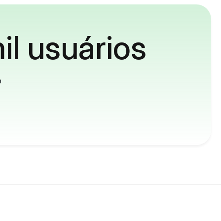
il usuários
o