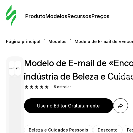
Pedid
Mode
Produto
Modelos
Recursos
Preços
Mode
Página principal
Modelos
Modelo de E-mail de «Encon
Re
Modelo de E-mail de «Encon
Preç
indústria de Beleza e Cuida
5
estrelas
Use no Editor Gratuitamente
Beleza e Cuidados Pessoais
Desconto
Fe