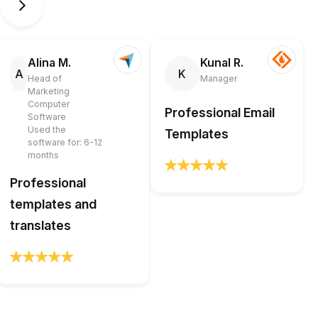
Alina M.
Kunal R.
A
K
Head of
Manager
Marketing
Computer
Professional Email
Software
Used the
Templates
software for: 6-12
months
Professional
templates and
translates