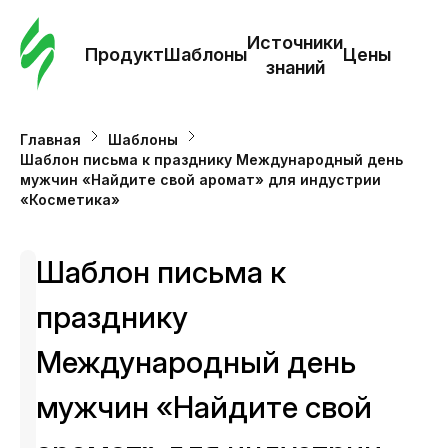
Зак
шаб
Источники
Продукт
Шаблоны
Цены
знаний
Ша
Главная
Шаблоны
Шаблон письма к празднику Международный день
И
мужчин «Найдите свой аромат» для индустрии
з
«Косметика»
Це
Шаблон письма к
празднику
Международный день
мужчин «Найдите свой