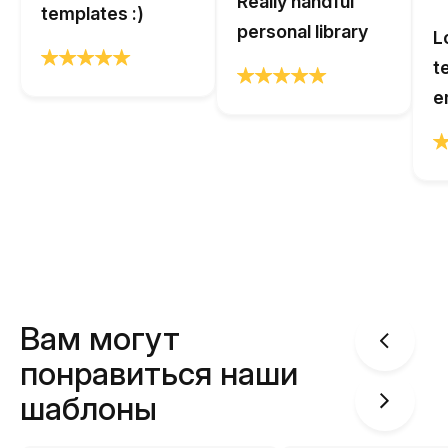
Really handful
templates :)
personal library
L
t
e
Вам могут
понравиться наши
шаблоны