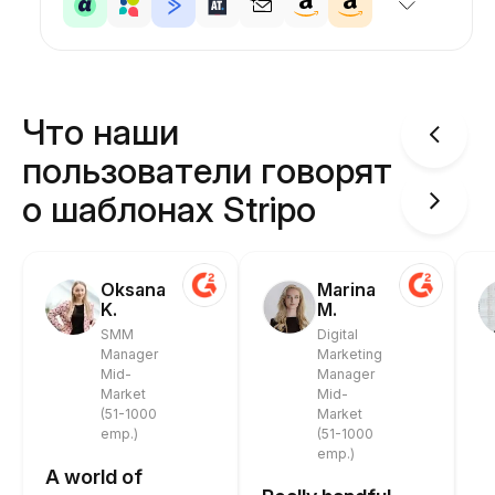
Что наши
пользователи говорят
о шаблонах Stripo
Oksana
Marina
K.
M.
SMM
Digital
Manager
Marketing
Mid-
Manager
Market
Mid-
(51-1000
Market
emp.)
(51-1000
emp.)
A world of