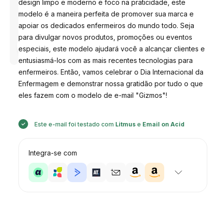
design limpo e moderno e foco na praticidade, este
modelo é a maneira perfeita de promover sua marca e
apoiar os dedicados enfermeiros do mundo todo. Seja
para divulgar novos produtos, promoções ou eventos
Desenhado
por
especiais, este modelo ajudará você a alcançar clientes e
Anastasiia
entusiasmá-los com as mais recentes tecnologias para
enfermeiros. Então, vamos celebrar o Dia Internacional da
Enfermagem e demonstrar nossa gratidão por tudo o que
eles fazem com o modelo de e-mail "Gizmos"!
Este e-mail foi testado com
Litmus
e
Email on Acid
Integra-se com