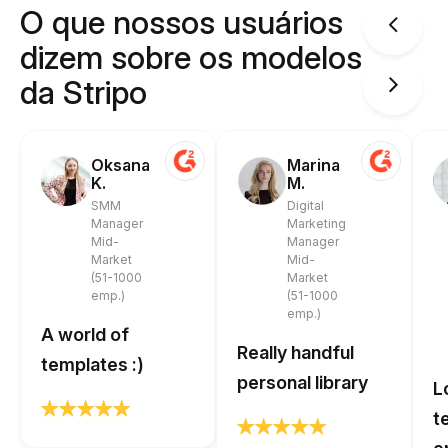
O que nossos usuários
dizem sobre os modelos
da Stripo
Oksana
Marina
K.
M.
SMM
Digital
Manager
Marketing
Mid-
Manager
Market
Mid-
(51-1000
Market
emp.)
(51-1000
emp.)
A world of
Really handful
templates :)
personal library
L
t