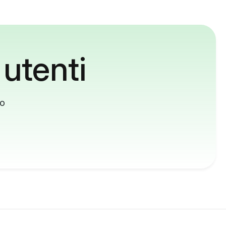
 utenti
to