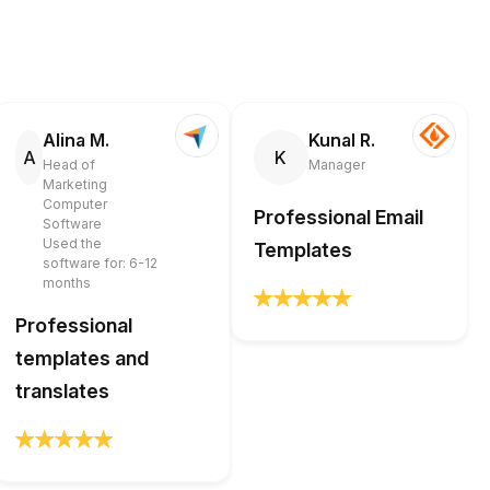
Alina M.
Kunal R.
A
K
Head of
Manager
Marketing
Computer
Professional Email
Software
Used the
Templates
software for: 6-12
months
Professional
templates and
translates