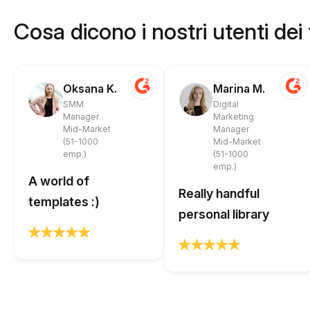
Cosa dicono i nostri utenti dei
Oksana K.
Marina M.
SMM
Digital
Manager
Marketing
Mid-Market
Manager
(51-1000
Mid-Market
emp.)
(51-1000
emp.)
A world of
Really handful
templates :)
personal library