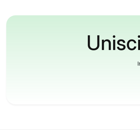
Unisci
I