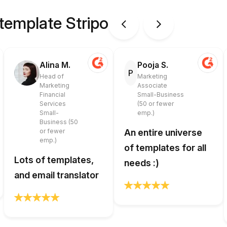
 template Stripo
Alina M.
Pooja S.
P
Head of
Marketing
Marketing
Associate
Financial
Small-Business
Services
(50 or fewer
Small-
emp.)
Business (50
or fewer
An entire universe
emp.)
of templates for all
Lots of templates,
needs :)
and email translator