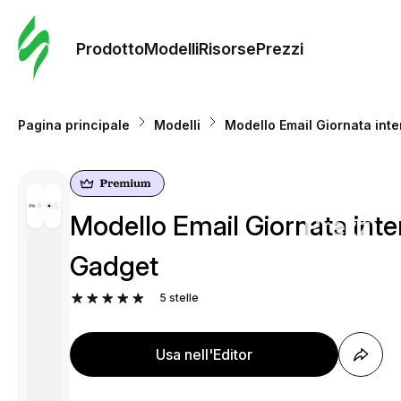
Ordine 
modelli
Prodotto
Modelli
Risorse
Prezzi
Modelli
Pagina principale
Modelli
Modello Email Giornata inte
Riso
Modello Email Giornata inter
Prezzi
Gadget
5
stelle
Usa nell'Editor