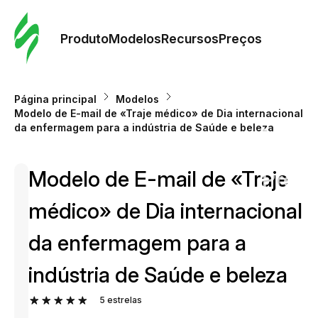
Pedid
Mode
Produto
Modelos
Recursos
Preços
Mode
Página principal
Modelos
Modelo de E-mail de «Traje médico» de Dia internacional
Re
da enfermagem para a indústria de Saúde e beleza
Modelo de E-mail de «Traje
Preç
médico» de Dia internacional
da enfermagem para a
indústria de Saúde e beleza
5
estrelas