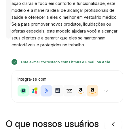
ação claras e foco em conforto e funcionalidade, este
modelo é a maneira ideal de alcançar profissionais de
saúde e oferecer a eles o melhor em vestuário médico.
Desenhado
Seja para promover novos produtos, liquidações ou
por
ofertas especiais, este modelo ajudará você a alcançar
Anastasiia
seus clientes e a garantir que eles se mantenham
confortáveis ​​e protegidos no trabalho.
Este e-mail foi testado com
Litmus
e
Email on Acid
Integra-se com
O que nossos usuários