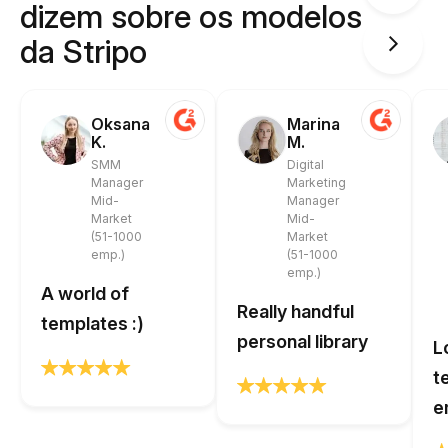
dizem sobre os modelos
da Stripo
Oksana
Marina
K.
M.
SMM
Digital
Manager
Marketing
Mid-
Manager
Market
Mid-
(51-1000
Market
emp.)
(51-1000
emp.)
A world of
Really handful
templates :)
personal library
L
t
e