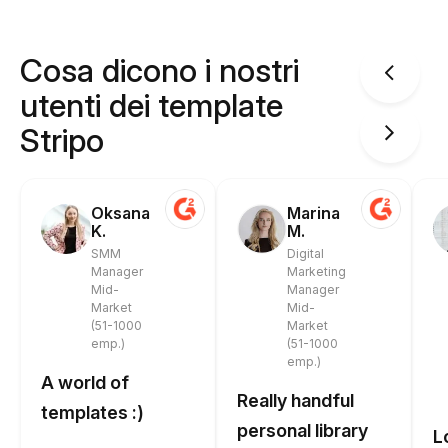
Cosa dicono i nostri
utenti dei template
Stripo
Oksana
Marina
K.
M.
SMM
Digital
Manager
Marketing
Mid-
Manager
Market
Mid-
(51-1000
Market
emp.)
(51-1000
emp.)
A world of
Really handful
templates :)
personal library
L