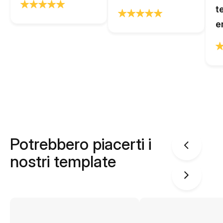
t
e
Potrebbero piacerti i
nostri template