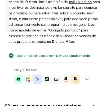
especiais. O e-mail inclui um botão de
call-to-action
para
incentivar os destinatários a visitar seu site para comprar
os produtos ou para saber mais sobre o produto. Além
disso, é totalmente personalizável, para que você possa
Desenhado
por
adicionar facilmente sua própria marca e imagens. Use
Anastasiia
nosso modelo de e-mail "Obrigado por tudo" para
expressar gratidão às mães e impulsionar as vendas de
seus produtos de moda no
Dia das Mães
.
Este e-mail foi testado com
Litmus
e
Email on Acid
Integra-se com