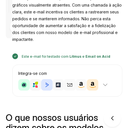
gráficos visualmente atraentes. Com uma chamada à ação
clara, este e-mail incentiva os clientes a rastrearem seus
pedidos e se manterem informados. Não perca esta
Desenhado
oportunidade de aumentar a satisfação e a fidelização
por
Anastasiia
dos clientes com nosso modelo de e-mail profissional e
impactante.
Este e-mail foi testado com
Litmus
e
Email on Acid
Integra-se com
O que nossos usuários
dizem sobre os modelos