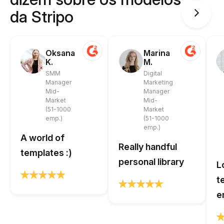
da Stripo
Oksana
Marina
K.
M.
SMM
Digital
Manager
Marketing
Mid-
Manager
Market
Mid-
(51-1000
Market
emp.)
(51-1000
emp.)
A world of
Really handful
templates :)
personal library
L
t
e