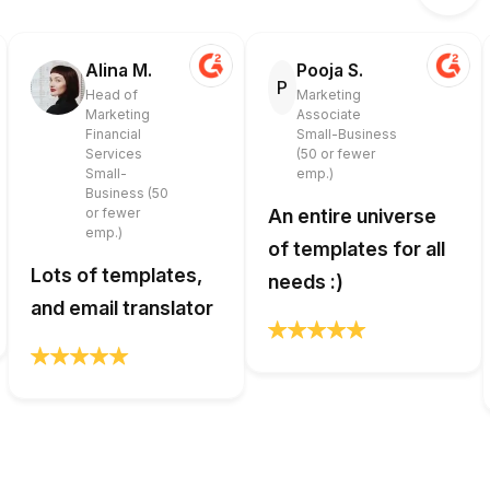
Alina M.
Pooja S.
P
Head of
Marketing
Marketing
Associate
Financial
Small-Business
Services
(50 or fewer
Small-
emp.)
Business (50
or fewer
An entire universe
emp.)
of templates for all
Lots of templates,
needs :)
and email translator