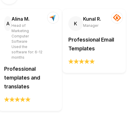
Alina M.
Kunal R.
A
K
Head of
Manager
Marketing
Computer
Professional Email
Software
Used the
Templates
software for: 6-12
months
Professional
templates and
translates