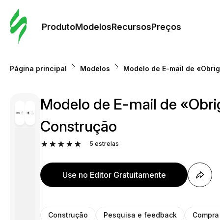
Pedid
Mode
Produto
Modelos
Recursos
Preços
Mode
Página principal
Modelos
Modelo de E-mail de «Obri
Re
Modelo de E-mail de «Obri
Preç
Construção
5
estrelas
Use no Editor Gratuitamente
Construção
Pesquisa e feedback
Compra