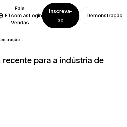
Fale
Inscreva-
Demonstração
PT
com as
Login
se
Vendas
Construção
ecente para a indústria de