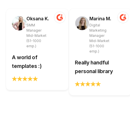
Oksana K.
Marina M.
SMM
Digital
Manager
Marketing
Mid-Market
Manager
(51-1000
Mid-Market
emp.)
(51-1000
emp.)
A world of
Really handful
templates :)
personal library