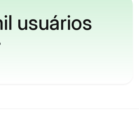
il usuários
o