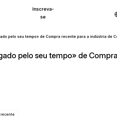
o de
Inscreva-
lo
Demonstração
se
los
gado pelo seu tempo» de Compra recente para a indústria de 
cursos
gado pelo seu tempo» de Compra r
os
 recente