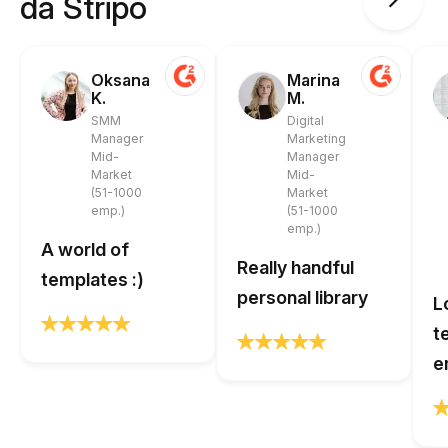
da Stripo
Oksana
Marina
K.
M.
SMM
Digital
Manager
Marketing
Mid-
Manager
Market
Mid-
(51-1000
Market
emp.)
(51-1000
emp.)
A world of
Really handful
templates :)
personal library
L
t
e