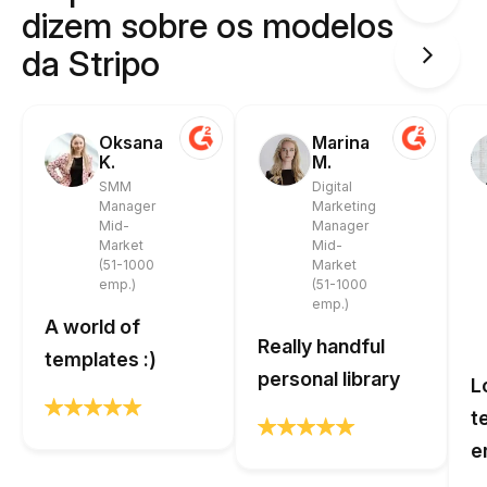
dizem sobre os modelos
da Stripo
Oksana
Marina
K.
M.
SMM
Digital
Manager
Marketing
Mid-
Manager
Market
Mid-
(51-1000
Market
emp.)
(51-1000
emp.)
A world of
Really handful
templates :)
personal library
L
t
e