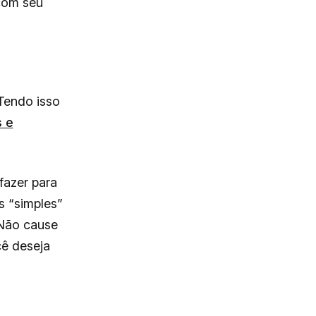
com seu
 Tendo isso
s e
fazer para
s “simples”
 Não cause
cê deseja