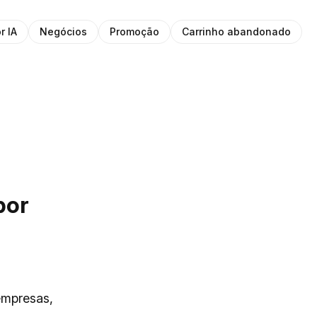
r IA
Negócios
Promoção
Carrinho abandonado
por
empresas,