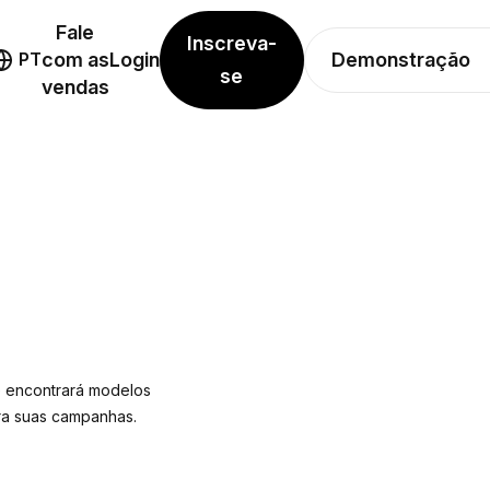
Fale
Inscreva-
Demonstração
PT
com as
Login
se
vendas
ê encontrará modelos
ara suas campanhas.