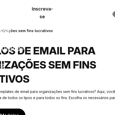
o de
Inscreva-
lo
Demonstração
se
los
nizações sem fins lucrativos
cursos
OS DE EMAIL PARA
IZAÇÕES SEM FINS
os
TIVOS
mplates de email para organizações sem fins lucrativos? Aqui, voc
 de todos os tipos e para todos os fins. Escolha os necessários p