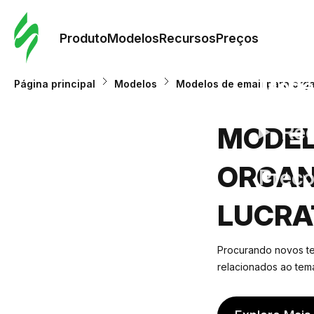
Pedid
Mode
Produto
Modelos
Recursos
Preços
Mode
Página principal
Modelos
Modelos de email para orga
Re
MODEL
ORGAN
Preç
LUCRA
Procurando novos te
relacionados ao tema