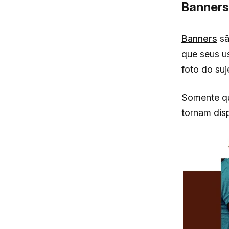
Banners
Banners
sã
que seus u
foto do suj
Somente qu
tornam disp