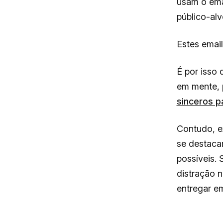
usam o ema
público-alv
Estes emai
É por isso 
em mente, 
sinceros p
Contudo, e
se destacar
possíveis.
distração n
entregar e