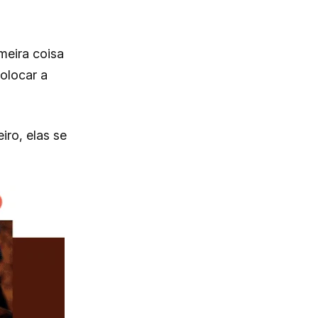
meira coisa
olocar a
ro, elas se