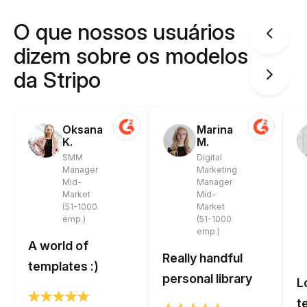
O que nossos usuários
dizem sobre os modelos
da Stripo
Oksana
Marina
K.
M.
SMM
Digital
Manager
Marketing
Mid-
Manager
Market
Mid-
(51-1000
Market
emp.)
(51-1000
emp.)
A world of
Really handful
templates :)
personal library
L
t