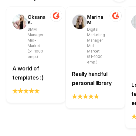
Oksana
Marina
K.
M.
SMM
Digital
Manager
Marketing
Mid-
Manager
Market
Mid-
(51-1000
Market
emp.)
(51-1000
emp.)
A world of
Really handful
templates :)
personal library
L
t
e