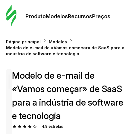
Pedid
Mode
Produto
Modelos
Recursos
Preços
Mode
Página principal
Modelos
Modelo de e-mail de «Vamos começar» de SaaS para a
Re
indústria de software e tecnologia
Modelo de e-mail de
Preç
«Vamos começar» de SaaS
para a indústria de software
e tecnologia
4.8
estrelas