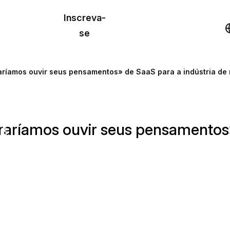
o de
Inscreva-
lo
Demonstração
se
los
aríamos ouvir seus pensamentos» de SaaS para a indústria de
cursos
aríamos ouvir seus pensamentos»
os