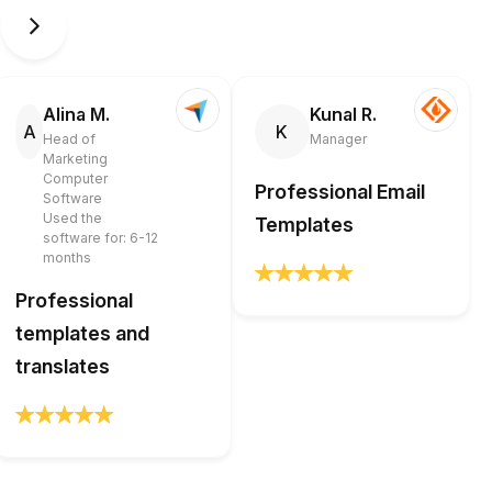
Alina M.
Kunal R.
A
K
Head of
Manager
Marketing
Computer
Professional Email
Software
Used the
Templates
software for: 6-12
months
Professional
templates and
translates