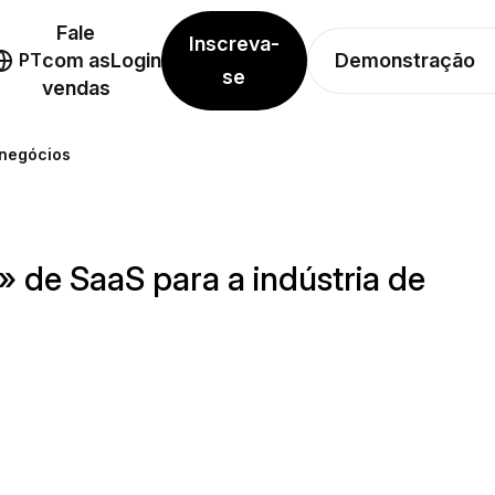
Fale
Inscreva-
Demonstração
PT
com as
Login
se
vendas
 negócios
 de SaaS para a indústria de