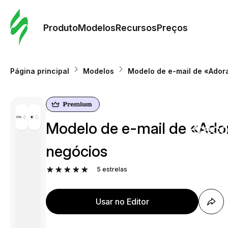
Pedid
Mode
Produto
Modelos
Recursos
Preços
Mode
Página principal
Modelos
Modelo de e-mail de «Ador
Re
Modelo de e-mail de «Ador
Preç
negócios
5
estrelas
Usar no Editor