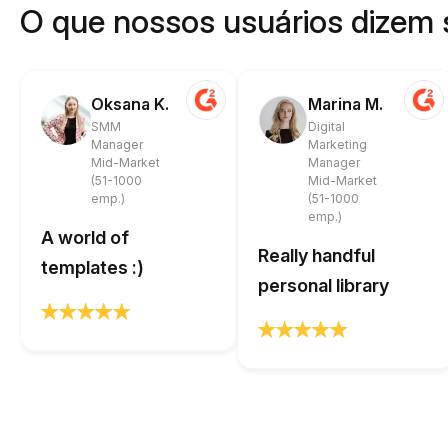
O que nossos usuários dizem 
Oksana K.
Marina M.
SMM
Digital
Manager
Marketing
Mid-Market
Manager
(51-1000
Mid-Market
emp.)
(51-1000
emp.)
A world of
Really handful
templates :)
personal library