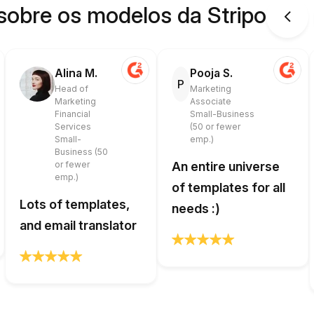
sobre os modelos da Stripo
Alina M.
Pooja S.
P
Head of
Marketing
Marketing
Associate
Financial
Small-Business
Services
(50 or fewer
Small-
emp.)
Business (50
or fewer
An entire universe
emp.)
of templates for all
Lots of templates,
needs :)
and email translator