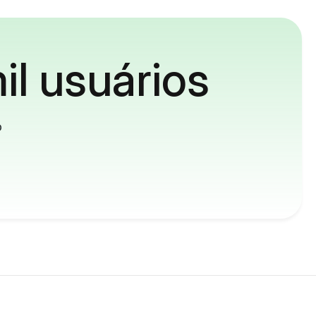
il usuários
o