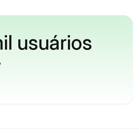
il usuários
o