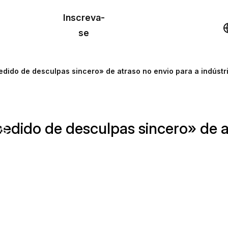
o de
Inscreva-
lo
Demonstração
se
los
dido de desculpas sincero» de atraso no envio para a indústr
cursos
dido de desculpas sincero» de at
os