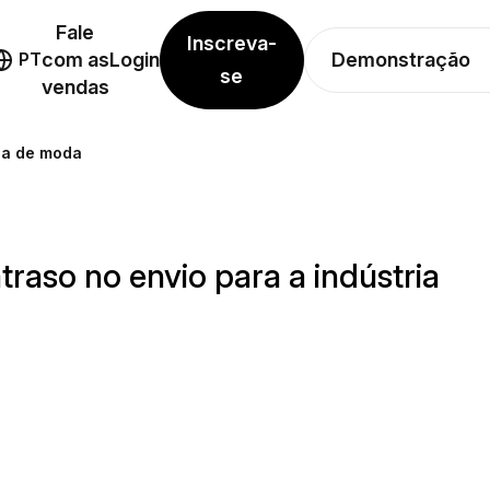
Fale
Inscreva-
Demonstração
PT
com as
Login
se
vendas
ia de moda
raso no envio para a indústria