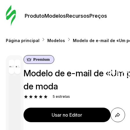
Pedid
Mode
Produto
Modelos
Recursos
Preços
Mode
Página principal
Modelos
Modelo de e-mail de «Um pe
Re
Modelo de e-mail de «Um pe
Preç
de moda
5
estrelas
Usar no Editor