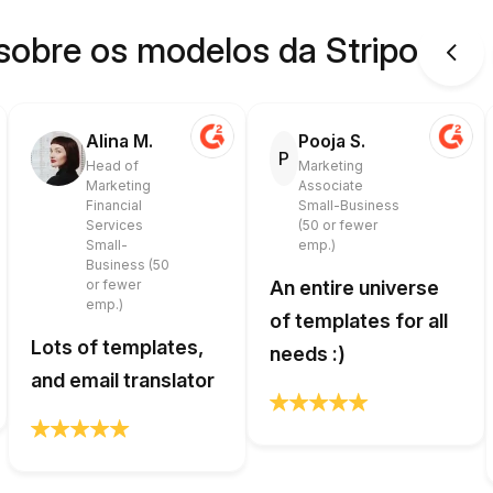
sobre os modelos da Stripo
Alina M.
Pooja S.
P
Head of
Marketing
Marketing
Associate
Financial
Small-Business
Services
(50 or fewer
Small-
emp.)
Business (50
or fewer
An entire universe
emp.)
of templates for all
Lots of templates,
needs :)
and email translator