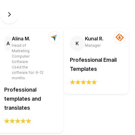
Alina M.
Kunal R.
A
K
Head of
Manager
Marketing
Computer
Professional Email
Software
Used the
Templates
software for: 6-12
months
Professional
templates and
translates