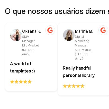
O que nossos usuários dizem 
Oksana K.
Marina M.
SMM
Digital
Manager
Marketing
Mid-Market
Manager
(51-1000
Mid-Market
emp.)
(51-1000
emp.)
A world of
Really handful
templates :)
personal library