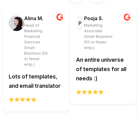
Alina M.
Pooja S.
P
Head of
Marketing
Marketing
Associate
Financial
Small-Business
Services
(50 or fewer
Small-
emp.)
Business (50
or fewer
An entire universe
emp.)
of templates for all
Lots of templates,
needs :)
and email translator