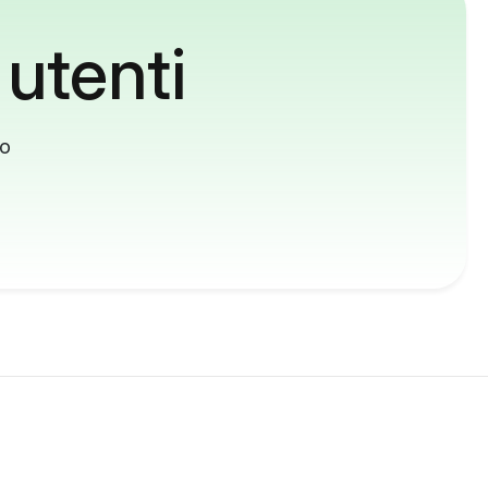
 utenti
to