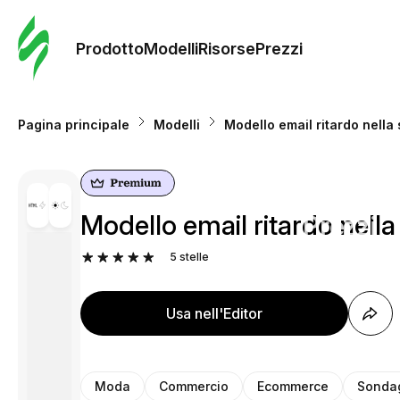
Ordine 
modelli
Prodotto
Modelli
Risorse
Prezzi
Modelli
Pagina principale
Modelli
Modello email ritardo nella
Riso
Modello email ritardo nella
Prezzi
5
stelle
Usa nell'Editor
Moda
Commercio
Ecommerce
Sondag