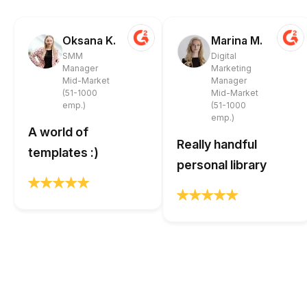
Oksana K.
Marina M.
SMM
Digital
Manager
Marketing
Mid-Market
Manager
(51-1000
Mid-Market
emp.)
(51-1000
emp.)
A world of
Really handful
templates :)
personal library