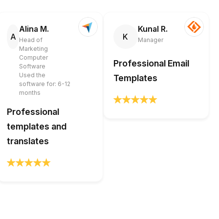
Alina M.
Kunal R.
A
K
Head of
Manager
Marketing
Computer
Professional Email
Software
Used the
Templates
software for: 6-12
months
Professional
templates and
translates