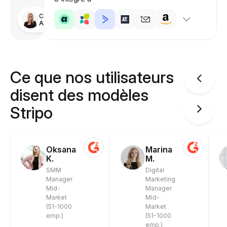
Conçu par
Anastasiia
Ce que nos utilisateurs
disent des modèles
Stripo
Oksana
Marina
K.
M.
SMM
Digital
Manager
Marketing
Mid-
Manager
Market
Mid-
(51-1000
Market
emp.)
(51-1000
emp.)