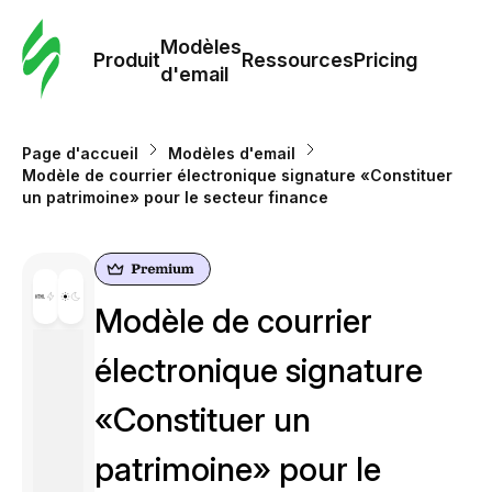
Modè
com
Modèles
Produit
Ressources
Pricing
d'email
Modè
d'em
Page d'accueil
Modèles d'email
Modèle de courrier électronique signature «Constituer
un patrimoine» pour le secteur finance
Re
Prici
Modèle de courrier
électronique signature
«Constituer un
patrimoine» pour le