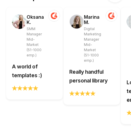
Oksana
Marina
K.
M.
SMM
Digital
Manager
Marketing
Mid-
Manager
Market
Mid-
(51-1000
Market
emp.)
(51-1000
emp.)
A world of
Really handful
templates :)
personal library
L
t
e