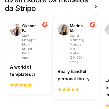
da Stripo
Oksana
Marina
K.
M.
SMM
Digital
Manager
Marketing
Mid-
Manager
Market
Mid-
(51-1000
Market
emp.)
(51-1000
emp.)
A world of
Really handful
templates :)
personal library
L
t
e