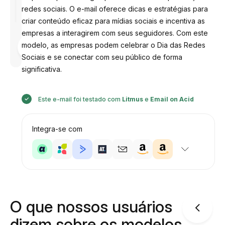
redes sociais. O e-mail oferece dicas e estratégias para
criar conteúdo eficaz para mídias sociais e incentiva as
empresas a interagirem com seus seguidores. Com este
Desenhado
modelo, as empresas podem celebrar o Dia das Redes
por
Anastasiia
Sociais e se conectar com seu público de forma
significativa.
Este e-mail foi testado com
Litmus
e
Email on Acid
Integra-se com
O que nossos usuários
dizem sobre os modelos