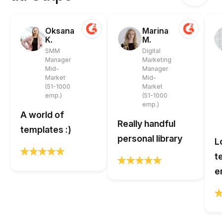
Oksana
Marina
K.
M.
SMM
Digital
Manager
Marketing
Mid-
Manager
Market
Mid-
(51-1000
Market
emp.)
(51-1000
emp.)
A world of
Really handful
templates :)
personal library
L
t
e