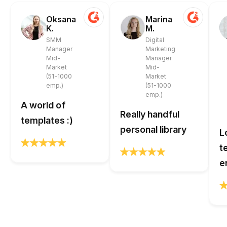
Oksana
Marina
K.
M.
SMM
Digital
Manager
Marketing
Mid-
Manager
Market
Mid-
(51-1000
Market
emp.)
(51-1000
emp.)
A world of
Really handful
templates :)
personal library
L
t
e