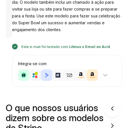
dia. O modelo também inclui um chamado à ação para
visitar sua loja ou site para fazer compras e se preparar
para a festa. Use este modelo para fazer sua celebração
do Super Bowl um sucesso e aumentar vendas e
Desenhado
por
engajamento dos clientes.
Anastasiia
Este e-mail foi testado com
Litmus
e
Email on Acid
Integra-se com
O que nossos usuários
dizem sobre os modelos
da Stripo