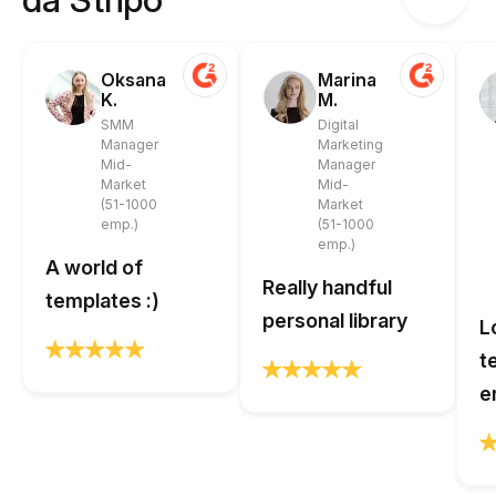
Oksana
Marina
K.
M.
SMM
Digital
Manager
Marketing
Mid-
Manager
Market
Mid-
(51-1000
Market
emp.)
(51-1000
emp.)
A world of
Really handful
templates :)
personal library
L
t
e