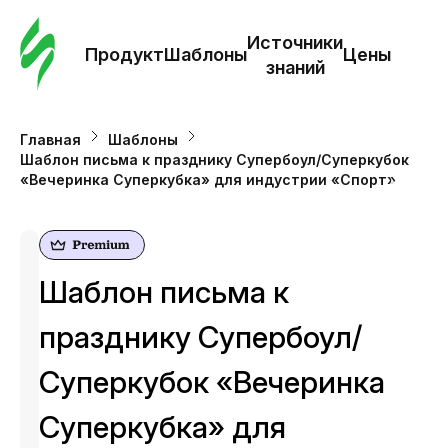
Зак
шаб
Источники
Продукт
Шаблоны
Цены
знаний
Ша
Главная
Шаблоны
Шаблон письма к празднику Супербоул/Суперкубок
И
«Вечеринка Суперкубка» для индустрии «Спорт»
з
Це
Шаблон письма к
празднику Супербоул/
Суперкубок «Вечеринка
Суперкубка» для