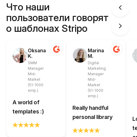
Что наши
пользователи говорят
о шаблонах Stripo
Oksana
Marina
K.
M.
SMM
Digital
Manager
Marketing
Mid-
Manager
Market
Mid-
(51-1000
Market
emp.)
(51-1000
emp.)
A world of
Really handful
templates :)
personal library
L
t