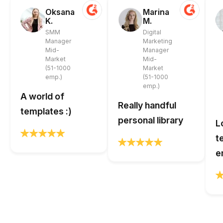
Oksana
Marina
K.
M.
SMM
Digital
Manager
Marketing
Mid-
Manager
Market
Mid-
(51-1000
Market
emp.)
(51-1000
emp.)
A world of
Really handful
templates :)
personal library
L
t
e