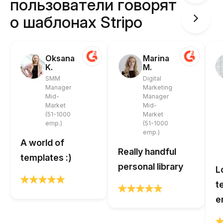
пользователи говорят
о шаблонах Stripo
Oksana
Marina
K.
M.
SMM
Digital
Manager
Marketing
Mid-
Manager
Market
Mid-
(51-1000
Market
emp.)
(51-1000
emp.)
A world of
Really handful
templates :)
personal library
L
t
e