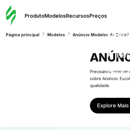
Pedid
Mode
Produto
Modelos
Recursos
Preços
Mode
Página principal
Modelos
Anúncio Modelos de E-mail
Re
ANÚNC
Preç
Precisando criar um
sobre Anúncio. Escol
qualidade.
Explore Mais