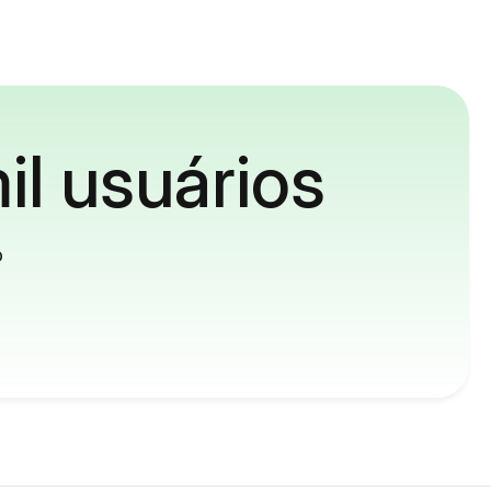
il usuários
o