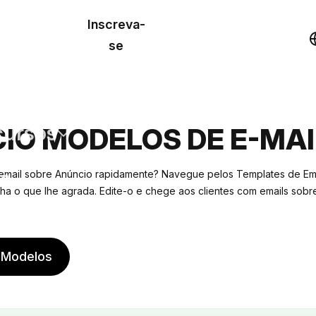
o de
Inscreva-
lo
Demonstração
se
los
cursos
IO MODELOS DE E-MAI
os
 email sobre Anúncio rapidamente? Navegue pelos Templates de Ema
ha o que lhe agrada. Edite-o e chege aos clientes com emails sobr
 Modelos