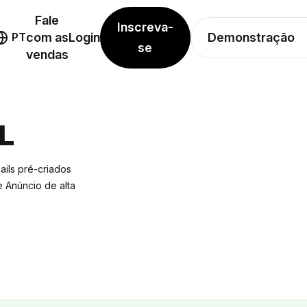
Fale
Inscreva-
Demonstração
PT
com as
Login
se
vendas
L
ils pré-criados
e Anúncio de alta