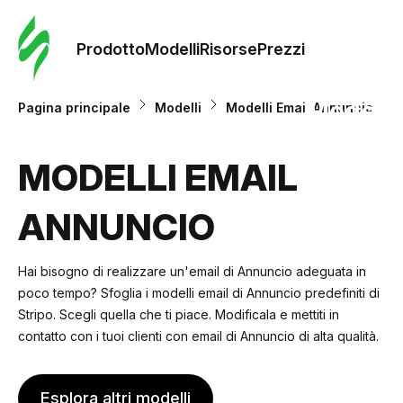
Ordine 
modelli
Prodotto
Modelli
Risorse
Prezzi
Modelli
Pagina principale
Modelli
Modelli Email Annuncio
Riso
MODELLI EMAIL
ANNUNCIO
Prezzi
Hai bisogno di realizzare un'email di Annuncio adeguata in
poco tempo? Sfoglia i modelli email di Annuncio predefiniti di
Stripo. Scegli quella che ti piace. Modificala e mettiti in
contatto con i tuoi clienti con email di Annuncio di alta qualità.
Esplora altri modelli