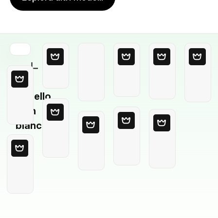
Modello
in
bianco