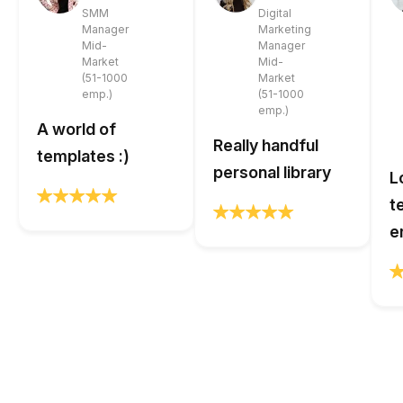
SMM
Digital
Manager
Marketing
Mid-
Manager
Market
Mid-
(51-1000
Market
emp.)
(51-1000
emp.)
A world of
Really handful
templates :)
personal library
L
t
e