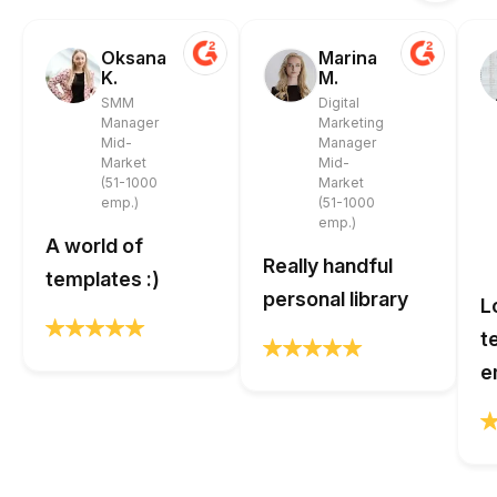
Oksana
Marina
K.
M.
SMM
Digital
Manager
Marketing
Mid-
Manager
Market
Mid-
(51-1000
Market
emp.)
(51-1000
emp.)
A world of
Really handful
templates :)
personal library
L
t
e