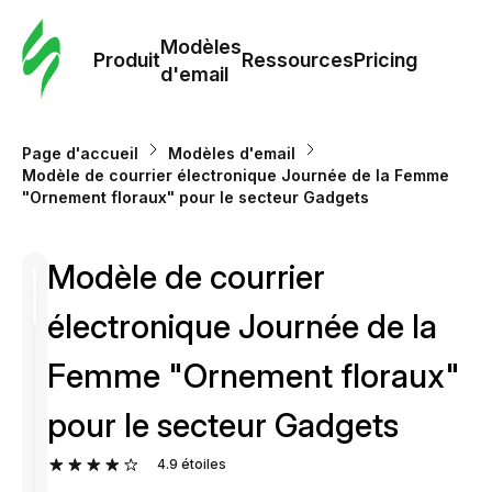
Modè
com
Modèles
Produit
Ressources
Pricing
d'email
Modè
d'em
Page d'accueil
Modèles d'email
Modèle de courrier électronique Journée de la Femme
"Ornement floraux" pour le secteur Gadgets
Re
Modèle de courrier
Prici
électronique Journée de la
Femme "Ornement floraux"
pour le secteur Gadgets
4.9
étoiles