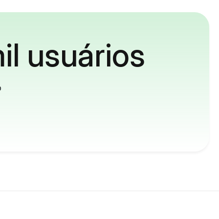
il usuários
o