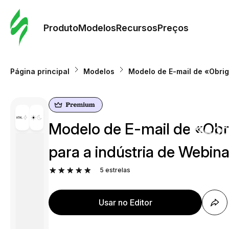
Pedid
Mode
Produto
Modelos
Recursos
Preços
Mode
Página principal
Modelos
Modelo de E-mail de «Obrig
Re
Modelo de E-mail de «Obri
Preç
para a indústria de Webina
5
estrelas
Usar no Editor