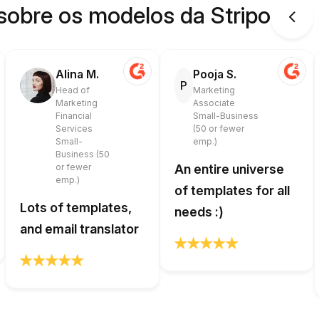
sobre os modelos da Stripo
Alina M.
Pooja S.
P
Head of
Marketing
Marketing
Associate
Financial
Small-Business
Services
(50 or fewer
Small-
emp.)
Business (50
or fewer
An entire universe
emp.)
of templates for all
Lots of templates,
needs :)
and email translator