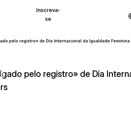
o de
Inscreva-
lo
Demonstração
se
los
ado pelo registro» de Dia Internacional da Igualdade Feminina
cursos
gado pelo registro» de Dia Intern
os
rs