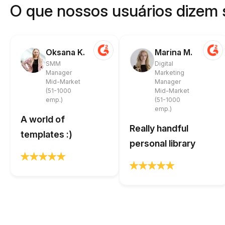
O que nossos usuários dizem 
Oksana K.
Marina M.
SMM
Digital
Manager
Marketing
Mid-Market
Manager
(51-1000
Mid-Market
emp.)
(51-1000
emp.)
A world of
Really handful
templates :)
personal library