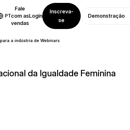
Fale
Inscreva-
Demonstração
PT
com as
Login
se
vendas
 para a indústria de Webinars
acional da Igualdade Feminina