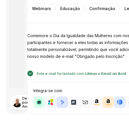
Webinars
Educação
Confirmação
Le
Comemore o Dia da Igualdade das Mulheres com nosso
participantes e fornecer a eles todas as informaçõe
totalmente personalizável, permitindo que você adi
nosso modelo de e-mail "Obrigado pelo Inscrição".
Este e-mail foi testado com
Litmus
e
Email on Acid
Integra-se com
Desenhado
por
Anastasiia