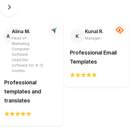
Alina M.
Kunal R.
A
K
Head of
Manager
Marketing
Computer
Professional Email
Software
Used the
Templates
software for: 6-12
months
Professional
templates and
translates