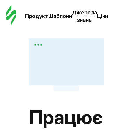
Замо
шабл
Джерела
Продукт
Шаблони
Ціни
знань
Шабл
Дж
зна
Ціни
Працює