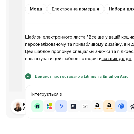
Мода
Електронна комерція
Набори для
Шаблон електронного листа "Все ще у вашій кошику
персоналізованому та привабливому дизайну, він д
Цей шаблон пропонує спеціальні знижки та підкре
налаштувати цей шаблон і створити
заклик до дії
,
Цей лист протестовано в
Litmus
та
Email on Acid
Інтегрується з
Розроблено
Анастасія