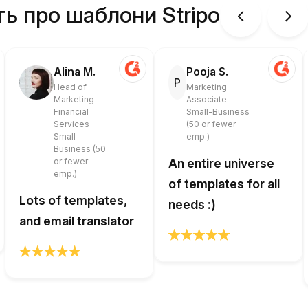
ть про шаблони Stripo
Alina M.
Pooja S.
P
Head of
Marketing
Marketing
Associate
Financial
Small-Business
Services
(50 or fewer
Small-
emp.)
Business (50
or fewer
An entire universe
emp.)
of templates for all
Lots of templates,
needs :)
and email translator