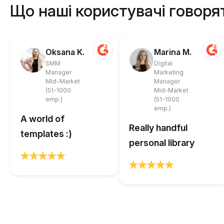
Що наші користувачі говоря
Oksana K.
Marina M.
SMM
Digital
Manager
Marketing
Mid-Market
Manager
(51-1000
Mid-Market
emp.)
(51-1000
emp.)
A world of
Really handful
templates :)
personal library