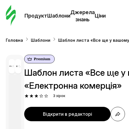
Замо
шабл
Джерела
Продукт
Шаблони
Ціни
знань
Шабл
Головна
Шаблони
Шаблон листа «Все ще у вашому
Дж
зна
Шаблон листа «Все ще у 
Ціни
«Електронна комерція»
3
зірок
Відкрити в редакторі