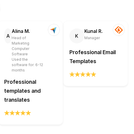
Alina M.
Kunal R.
A
K
Head of
Manager
Marketing
Computer
Professional Email
Software
Used the
Templates
software for: 6-12
months
Professional
templates and
translates