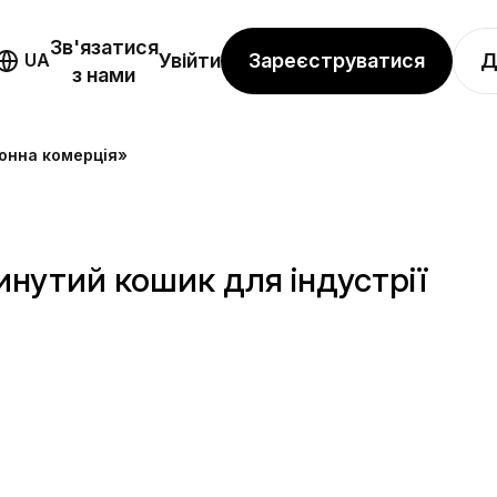
Зв'язатися
Зареєструватися
Д
UA
Увійти
з нами
онна комерція»
нутий кошик для індустрії