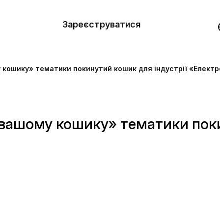
вити
он
Зареєструватися
Демо
они
 кошику» тематики покинутий кошик для індустрії «Електр
ерела
нь
вашому кошику» тематики поки