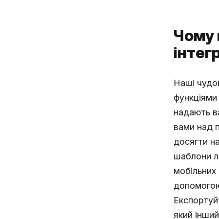
Чому 
інтег
Наші чудов
функціями
надають в
вами над 
досягти на
шаблони л
мобільних 
допомогою
Експортуйт
який інший