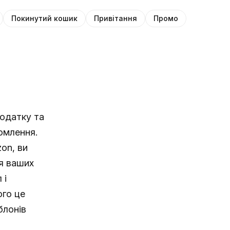
Покинутий кошик
Привітання
Промо
одатку та
домлення.
on, ви
ня ваших
 і
ого це
блонів