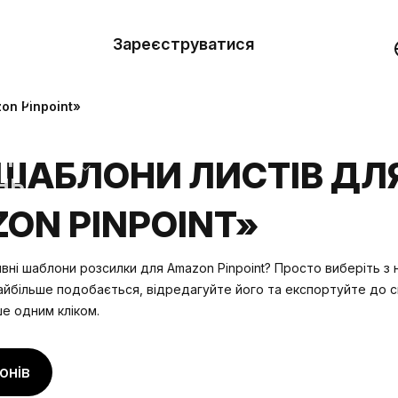
вити
он
Зареєструватися
Демо
они
on Pinpoint»
ерела
ШАБЛОНИ ЛИСТІВ ДЛ
нь
ON PINPOINT»
вні шаблони розсилки для Amazon Pinpoint? Просто виберіть з 
айбільше подобається, відредагуйте його та експортуйте до с
ше одним кліком.
онів