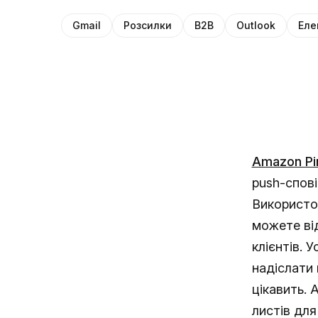
Gmail
Розсилки
B2B
Outlook
Еле
Amazon Pi
push-спові
Використов
можете від
клієнтів. 
надіслати 
цікавить.
листів для