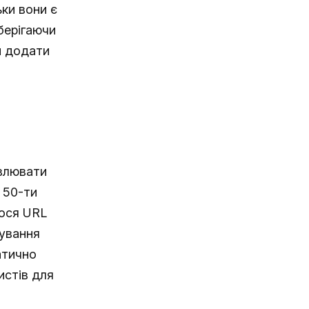
ьки вони є
берігаючи
и додати
влювати
 50-ти
лося URL
гування
атично
истів для