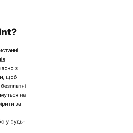
int?
истанні
ів
часно з
и, щоб
 безплатні
имуться на
ірити за
.
бо у будь-