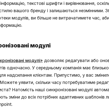
інформацію, текстові шрифти і вирівнювання, оскіл
стилю вашого бренду і залишаються незмінними. З
іотеки модулів, ви більше не витрачатимете час, аб
нформацію.
ронізовані модулі
хронізовані модулі»
дозволяє редагувати або оно
тів одночасно. У середньому компанія має близько
для надсилання клієнтам. Припустимо, у вас зміни
 Можете уявити, скільки часу потребуватиме реда
иста? Натомість наші синхронізовані модулі автом
ть зміни до всіх потрібних адаптивних шаблонів л
point.