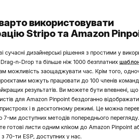
варто використовувати
рацію Stripo та Amazon Pinpo
і сучасні дизайнерські рішення з простими у викор
 Drag-n-Drop та більше ніж 1000 безплатних
шаблон
ам можливість заощаджувати час. Крім того, одно
проєктами можуть працювати до 100 членів команд
йкращих результатів. Ви можете бути впевнені, що
истів для Amazon Pinpoint бездоганно відображат
пристроях і в десктопному режимі. Це можна перев
 7-ми доступних методів попереднього перегляду
е готові листи одним кліком до Amazon Pinpoint а
 з 70-ти ESP, доступних у нас.