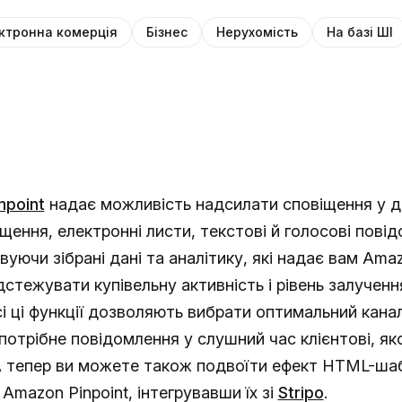
ктронна комерція
Бізнес
Нерухомість
На базі ШІ
npoint
надає можливість надсилати сповіщення у д
щення, електронні листи, текстові й голосові пові
уючи зібрані дані та аналітику, які надає вам Amaz
стежувати купівельну активність і рівень залучен
Усі ці функції дозволяють вибрати оптимальний канал
потрібне повідомлення у слушний час клієнтові, як
 А тепер ви можете також подвоїти ефект HTML-ша
 Amazon Pinpoint, інтегрувавши їх зі
Stripo
.