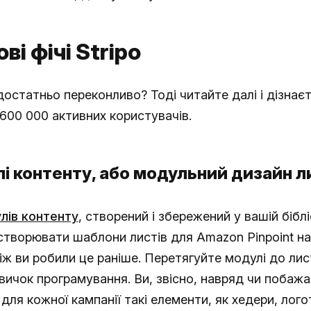
і фічі Stripo
остатньо переконливо? Тоді читайте далі і дізнає
 600 000 активних користувачів.
лі контенту, або модульний дизайн л
лів контенту
, створений і збережений у вашій біблі
створювати шаблони листів для Amazon Pinpoint н
ж ви робили це раніше. Перетягуйте модулі до лис
ичок програмування. Ви, звісно, навряд чи побаж
для кожної кампанії такі елементи, як хедери, лого