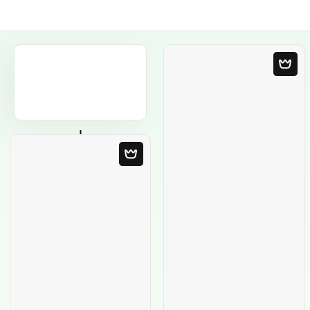
Порожній
шаблон