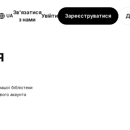
Зв'язатися
Зареєструватися
Д
UA
Увійти
з нами
Я
нашої бібліотеки
вого акаунта