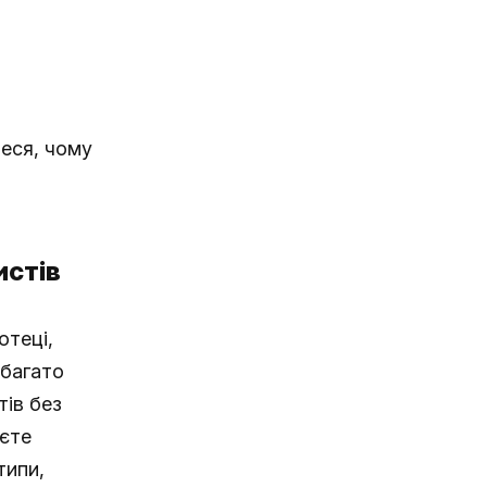
теся, чому
истів
отеці,
абагато
тів без
аєте
типи,