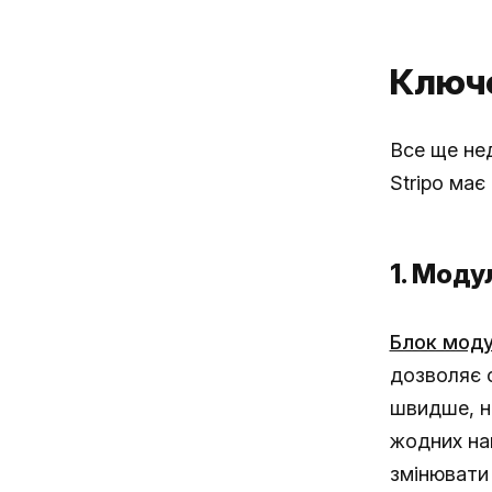
Ключов
Все ще нед
Stripo має
1. Моду
Блок моду
дозволяє 
швидше, ні
жодних нав
змінювати 