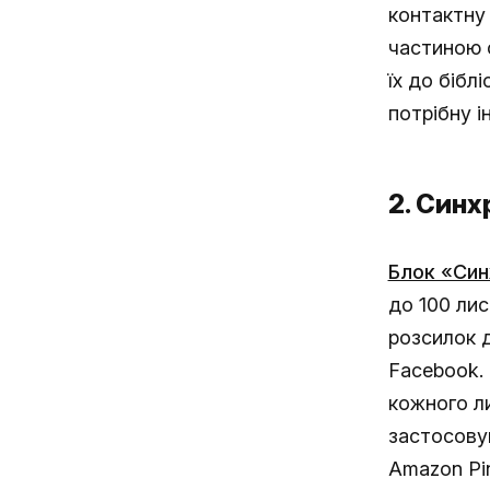
контактну 
частиною 
їх до бібл
потрібну і
2. Синх
Блок «Син
до 100 лис
розсилок 
Facebook.
кожного л
застосовую
Amazon Pin