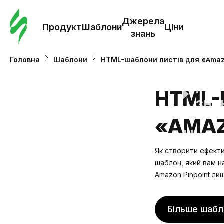
Замо
шабл
Джерела
Продукт
Шаблони
Ціни
знань
Шабл
Головна
Шаблони
HTML-шаблони листів для «Amaz
Дж
HTML-
зна
«AMAZ
Ціни
Як створити ефекти
шаблон, який вам н
Amazon Pinpoint ли
Більше шабл