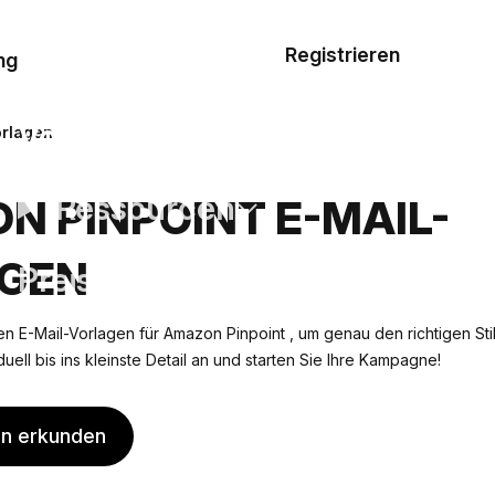
Musterauftrag
Registrieren
De
ng
E-Mail-
Vorlagen
orlagen
Ressourcen
N PINPOINT E-MAIL-
GEN
Preisgestaltung
n E-Mail-Vorlagen für Amazon Pinpoint , um genau den richtigen Stil 
duell bis ins kleinste Detail an und starten Sie Ihre Kampagne!
en erkunden