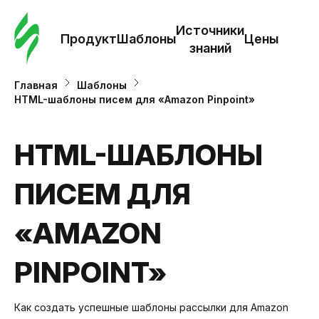
Зак
шаб
Источники
Продукт
Шаблоны
Цены
знаний
Ша
Главная
Шаблоны
HTML-шаблоны писем для «Amazon Pinpoint»
И
з
HTML-ШАБЛОНЫ
ПИСЕМ ДЛЯ
Це
«AMAZON
PINPOINT»
Как создать успешные шаблоны рассылки для Amazon